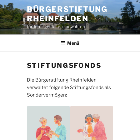
Zum
BÜRGERSTIFTUNG
Inhalt
RHEINFELDEN
springen
fördern · gestalten · bewahren
Menü
STIFTUNGSFONDS
Die Bürgerstiftung Rheinfelden
verwaltet folgende Stiftungsfonds als
Sondervermögen: