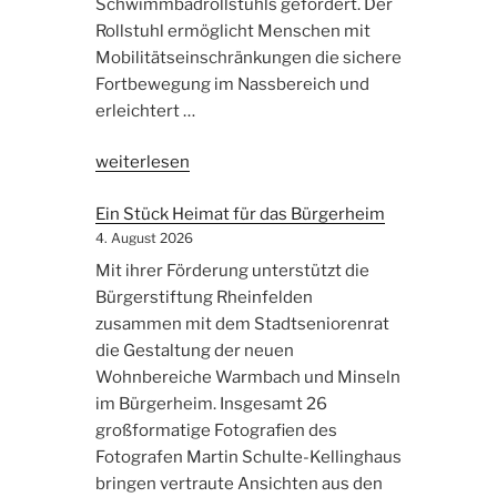
Schwimmbadrollstuhls gefördert. Der
Rollstuhl ermöglicht Menschen mit
Mobilitätseinschränkungen die sichere
Fortbewegung im Nassbereich und
erleichtert …
„Mehr
weiterlesen
Barrierefreiheit
Ein Stück Heimat für das Bürgerheim
im
4. August 2026
Rheinfelder
Freibad“
Mit ihrer Förderung unterstützt die
Bürgerstiftung Rheinfelden
zusammen mit dem Stadtseniorenrat
die Gestaltung der neuen
Wohnbereiche Warmbach und Minseln
im Bürgerheim. Insgesamt 26
großformatige Fotografien des
Fotografen Martin Schulte-Kellinghaus
bringen vertraute Ansichten aus den