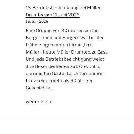
des
13. Betriebsbesichtigung bei Müller
Bewegungsparcours
Drumtec am 11. Juni 2026
im
16. Juni 2026
Herbert-
King-
Eine Gruppe von 30 interessierten
Park
Bürgerinnen und Bürgern war bei der
durch
früher sogenannten Firma „Fass-
die
Müller“, heute Müller Drumtec, zu Gast.
Bürgerstiftung“
Und jede Betriebsbesichtigung weist
ihre Besonderheiten auf: Obwohl für
die meisten Gäste das Unternehmen
trotz seiner mehr als 60jährigen
Geschichte …
„13.
weiterlesen
Betriebsbesichtigung
bei
Müller
Drumtec