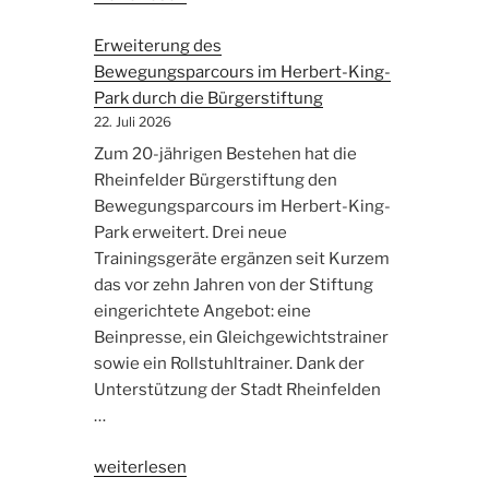
sucht
Erweiterung des
Vorschläge
Bewegungsparcours im Herbert-King-
für
Park durch die Bürgerstiftung
Bürger-
22. Juli 2026
und
Ehrenpreis“
Zum 20-jährigen Bestehen hat die
Rheinfelder Bürgerstiftung den
Bewegungsparcours im Herbert-King-
Park erweitert. Drei neue
Trainingsgeräte ergänzen seit Kurzem
das vor zehn Jahren von der Stiftung
eingerichtete Angebot: eine
Beinpresse, ein Gleichgewichtstrainer
sowie ein Rollstuhltrainer. Dank der
Unterstützung der Stadt Rheinfelden
…
„Erweiterung
weiterlesen