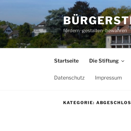
Zum
Inhalt
BÜRGERST
springen
fördern · gestalten · bewahren
Startseite
Die Stiftung
Datenschutz
Impressum
KATEGORIE:
ABGESCHLO