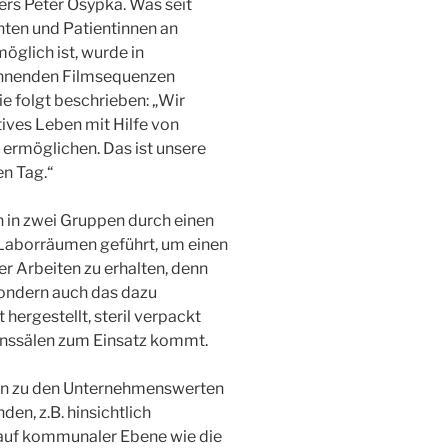
rs Peter Osypka. Was seit
nten und Patientinnen an
glich ist, wurde in
annenden Filmsequenzen
ie folgt beschrieben: „Wir
ives Leben mit Hilfe von
ermöglichen. Das ist unsere
en Tag.“
 in zwei Gruppen durch einen
 Laborräumen geführt, um einen
der Arbeiten zu erhalten, denn
 sondern auch das dazu
 hergestellt, steril verpackt
ionssälen zum Einsatz kommt.
gen zu den Unternehmenswerten
en, z.B. hinsichtlich
n auf kommunaler Ebene wie die