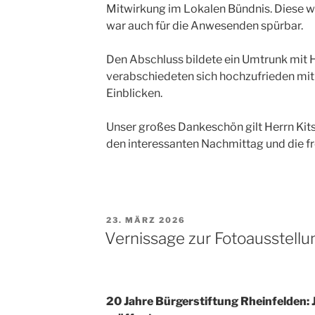
Mitwirkung im Lokalen Bündnis. Diese
war auch für die Anwesenden spürbar.
Den Abschluss bildete ein Umtrunk mit
verabschiedeten sich hochzufrieden mi
Einblicken.
Unser großes Dankeschön gilt Herrn Ki
den interessanten Nachmittag und die f
VERÖFFENTLICHT
23. MÄRZ 2026
AM
Vernissage zur Fotoausstellu
20 Jahre Bürgerstiftung Rheinfelden: J