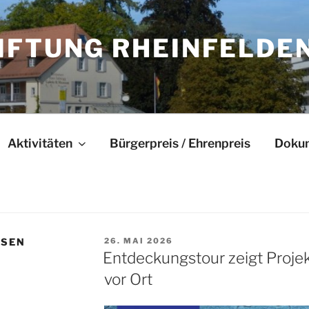
IFTUNG RHEINFELDE
Aktivitäten
Bürgerpreis / Ehrenpreis
Doku
VERÖFFENTLICHT
SSEN
26. MAI 2026
AM
Entdeckungstour zeigt Proj
vor Ort