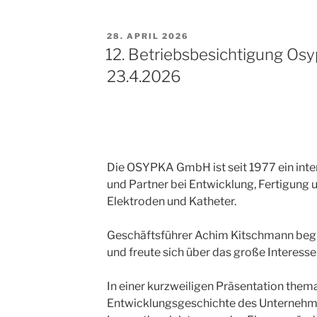
VERÖFFENTLICHT
28. APRIL 2026
AM
12. Betriebsbesichtigung O
23.4.2026
Die OSYPKA GmbH ist seit 1977 ein inter
und Partner bei Entwicklung, Fertigung u
Elektroden und Katheter.
Geschäftsführer Achim Kitschmann beg
und freute sich über das große Interesse
In einer kurzweiligen Präsentation themat
Entwicklungsgeschichte des Unternehm