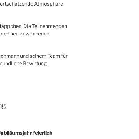
 wertschätzende Atmosphäre
 Häppchen. Die Teilnehmenden
t den neu gewonnenen
tschmann und seinem Team für
reundliche Bewirtung.
ng
ubiläumsjahr feierlich