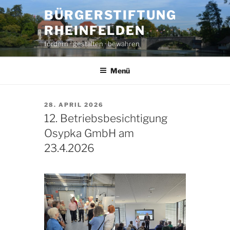
Zum
BÜRGERSTIFTUNG
Inhalt
RHEINFELDEN
springen
fördern · gestalten · bewahren
Menü
VERÖFFENTLICHT
28. APRIL 2026
AM
12. Betriebsbesichtigung
Osypka GmbH am
23.4.2026